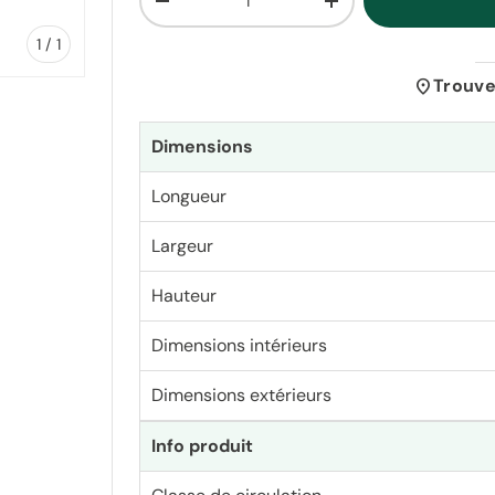
Diminuer la quantité
Augmenter la quantit
de
1
/
1
location_on
Trouve
Dimensions
Longueur
Largeur
Hauteur
Dimensions intérieurs
Dimensions extérieurs
Info produit