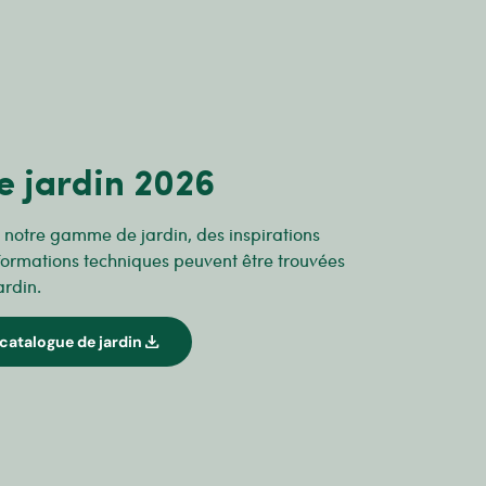
e jardin 2026
r notre gamme de jardin, des inspirations
formations techniques peuvent être trouvées
ardin.
download
catalogue de jardin