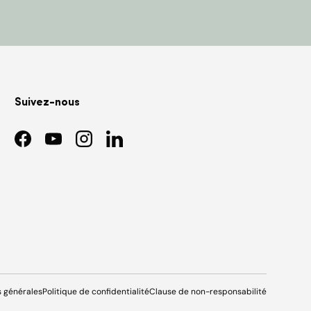
Suivez-nous
Facebook
YouTube
Instagram
LinkedIn
s générales
Politique de confidentialité
Clause de non-responsabilité