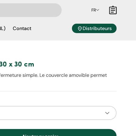
FR
Panier
location_on
Distributeurs
NL)
Contact
30 x 30 cm
fermeture simple. Le couvercle amovible permet