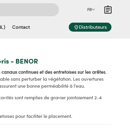
FR
Panier
location_on
Distributeurs
NL)
Contact
Gris - BENOR
anaux continues et des entretoises sur les arêtes
.
ble sans perturber la végétation. Les ouvertures
 assurent une bonne perméabilité à l’eau.
cavités sont remplies de gravier jointoiement 2-4
etoises pour faciliter le placement.