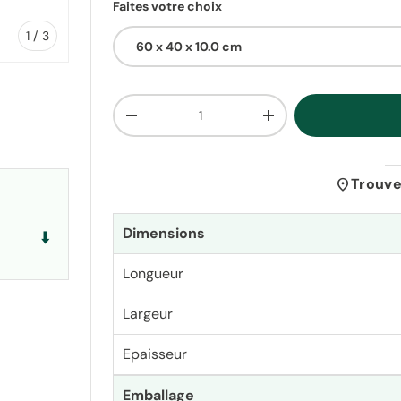
Faites votre choix
de
1
/
3
60 x 40 x 10.0 cm
Qté
Diminuer la quantité
Augmenter la quantit
lerie
la vue de galerie
location_on
Trouve
Dimensions
⬇️
Longueur
Largeur
Epaisseur
Emballage