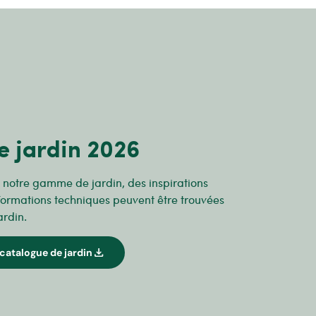
e jardin 2026
r notre gamme de jardin, des inspirations
formations techniques peuvent être trouvées
ardin.
download
catalogue de jardin