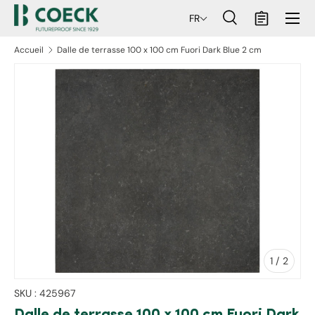
Menu
FR
ller au contenu
Recherche
Panier
Recherche
Rechercher
Accueil
Dalle de terrasse 100 x 100 cm Fuori Dark Blue 2 cm
aux informations produits
de
1
/
2
SKU :
425967
Dalle de terrasse 100 x 100 cm Fuori Dark