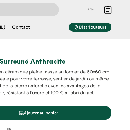
FR
Panier
location_on
Distributeurs
NL)
Contact
 Surround Anthracite
ur en céramique pleine masse au format de 60x60 cm
déale pour votre terrasse, sentier de jardin ou même
de la pierre naturelle avec les avantages de la
r, résistant à l'usure et 100 % à l'abri du gel.
assignment_add
Ajouter au panier
é
ou