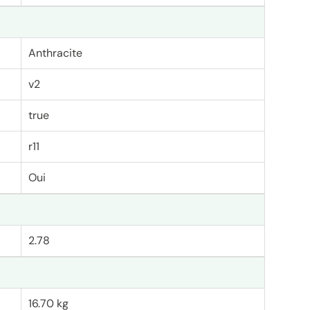
Anthracite
v2
true
r11
Oui
2.78
16.70 kg