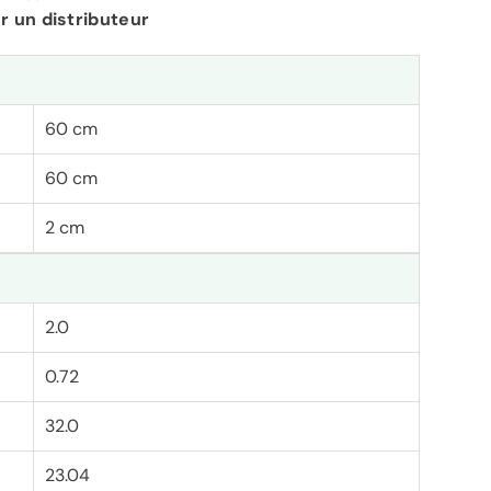
r un distributeur
60 cm
60 cm
2 cm
2.0
0.72
32.0
23.04