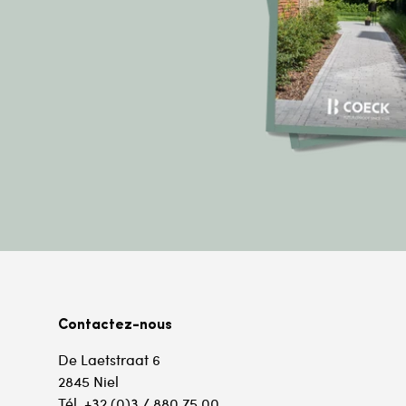
Contactez-nous
De Laetstraat 6
2845 Niel
Tél. +32 (0)3 / 880 75 00