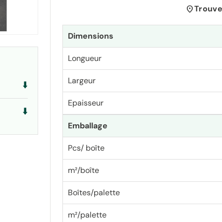
location_on
Trouve
Dimensions
Longueur
Largeur
⬇️
Epaisseur
⬇️
Emballage
Pcs/ boîte
m²/boîte
Boîtes/palette
m²/palette