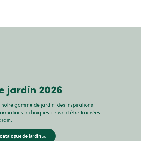
e jardin 2026
r notre gamme de jardin, des inspirations
formations techniques peuvent être trouvées
ardin.
download
catalogue de jardin