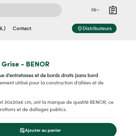
FR
Panier
location_on
Distributeurs
NL)
Contact
m Grise - BENOR
e d’entretoises et de bords droits (sans bord
ement utilisé pour la construction d’allées et de
et 30x30x6 cm, ont la marque de qualité BENOR, ce
rottoirs et de dallages publics.
assignment_add
Ajouter au panier
é