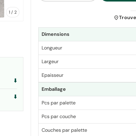
de
1
/
2
location_on
Trouve
Dimensions
Longueur
lerie
Largeur
Epaisseur
⬇️
Emballage
⬇️
Pcs par palette
Pcs par couche
Couches par palette