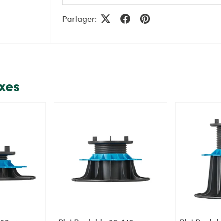
Partager:
exes