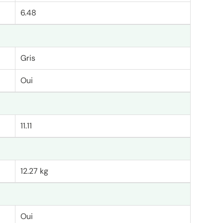
6.48
Gris
Oui
11.11
12.27 kg
Oui