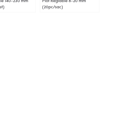
ble 140-230 mm
Plot Reglable 8-20 mm
et)
(20pc/sac)