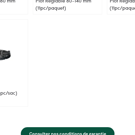
0-80 mm
Plot Reglable 80-140 mm
Plot Regla
(11pc/paquet)
(11pc/paqu
4pc/sac)
Consultez nos conditions de garantie