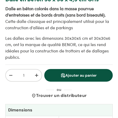
Dalle en béton colorés dans la masse pourvue
d’entretoises et de bords droits (sans bord biseauté).
Cette dalle classique est principalement utilisé pour la
construction d’allées et de parkings
Les dalles avec les dimensions 30x30x5 cm et 30x30x6
cm, ont la marque de qualité BENOR, ce qui les rend
idéales pour la construction de trottoirs et de dallages
publics.
Qté
assignment_add
Ajouter au panier
Diminuer la quantité
Augmenter la quantité
ou
location_on
Trouver un distributeur
Dimensions