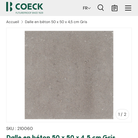
Menu
FR
ller au contenu
Recherche
Panier
Recherche
Rechercher
Accueil
Dalle en béton 50 x 50 x 4,5 cm Gris
aux informations produits
de
1
/
2
SKU :
210060
Dalle en béton 50 x 50 x 4,5 cm Gris