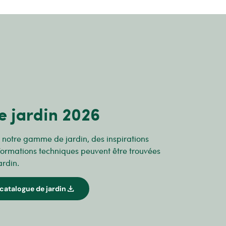
e jardin 2026
r notre gamme de jardin, des inspirations
formations techniques peuvent être trouvées
ardin.
download
catalogue de jardin