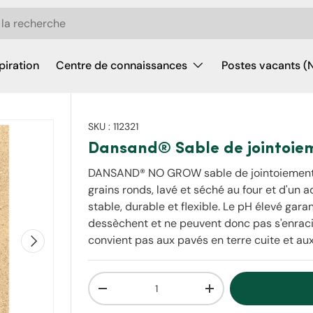
piration
Centre de connaissances
Postes vacants (
SKU :
112321
Dansand® Sable de jointoie
DANSAND® NO GROW sable de jointoiement es
grains ronds, lavé et séché au four et d'un a
stable, durable et flexible. Le pH élevé gar
dessèchent et ne peuvent donc pas s'enracin
Suivant
convient pas aux pavés en terre cuite et aux
Qté
Diminuer la quantité
Augmenter la quantit