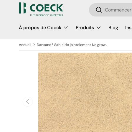
Recherche
Aller au contenu
Rechercher
À propos de Coeck
Produits
Blog
Ins
Accueil
Dansand® Sable de jointoiement No grow Natural 20 kg
Passer aux informations produits
Précédent