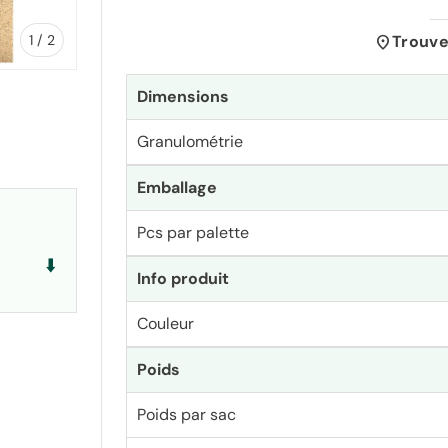
de
location_on
Trouve
1
/
2
Dimensions
Granulométrie
lerie
Emballage
Pcs par palette
⬇️
Info produit
Couleur
Poids
Poids par sac