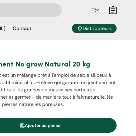
FR
Panier
location_on
Distributeurs
NL)
Contact
ment No grow Natural 20 kg
t un mélange prêt à l'emploi de sable siliceux à
dditif minéral à pH élevé qui garantit un jointoiement
antit que les graines de mauvaises herbes se
er et germer - de manière tout à fait naturelle. Ne
 pierres naturelles poreuses.
assignment_add
Ajouter au panier
é