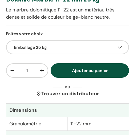
Le marbre dolomitique 11-22 est un matériau très
dense et solide de couleur beige-blanc neutre.
Faites votre choix
Emballage 25 kg
Qté
Ajouter au panier
Diminuer la quantité
Augmenter la quantité
ou
location_on
Trouver un distributeur
Dimensions
Granulométrie
11-22 mm