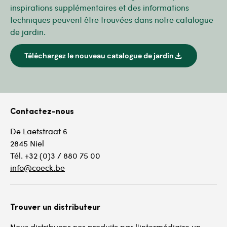
inspirations supplémentaires et des informations
techniques peuvent être trouvées dans notre catalogue
de jardin.
download
Téléchargez le nouveau catalogue de jardin
Contactez-nous
De Laetstraat 6
2845 Niel
Tél. +32 (0)3 / 880 75 00
info@coeck.be
Trouver un distributeur
Nous distribuons nos produits par l'intermédiaire un