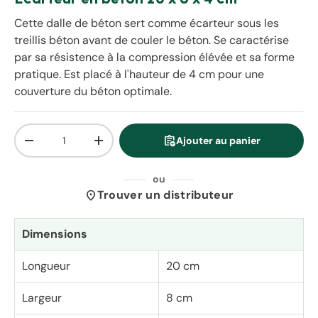
Cette dalle de béton sert comme écarteur sous les
treillis béton avant de couler le béton. Se caractérise
par sa résistence à la compression élévée et sa forme
pratique. Est placé à l'hauteur de 4 cm pour une
couverture du béton optimale.
Qté
assignment_add
Ajouter au panier
Diminuer la quantité
Augmenter la quantité
ou
location_on
Trouver un distributeur
Dimensions
Longueur
20 cm
Largeur
8 cm