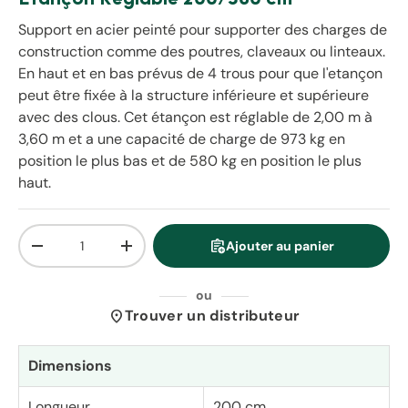
Support en acier peinté pour supporter des charges de
construction comme des poutres, claveaux ou linteaux.
En haut et en bas prévus de 4 trous pour que l'etançon
peut être fixée à la structure inférieure et supérieure
avec des clous. Cet étançon est réglable de 2,00 m à
3,60 m et a une capacité de charge de 973 kg en
position le plus bas et de 580 kg en position le plus
haut.
Qté
assignment_add
Ajouter au panier
Diminuer la quantité
Augmenter la quantité
ou
location_on
Trouver un distributeur
Dimensions
Longueur
200 cm