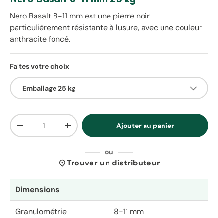
Nero Basalt 8-11 mm est une pierre noir
particulièrement résistante à lusure, avec une couleur
anthracite foncé.
Faites votre choix
Emballage 25 kg
Qté
Ajouter au panier
Diminuer la quantité
Augmenter la quantité
ou
location_on
Trouver un distributeur
Dimensions
Granulométrie
8-11 mm