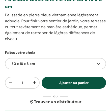
cm
Palissade en pierre bleue vietnamienne légèrement
adoucie. Pour finir votre sentier de jardin, votre terrasse
ou tout revêtement de manière esthétique, permet
également de rattraper de légères différences de
niveau.
Faites votre choix
50 x 16 x 8 cm
Qté
Ajouter au panier
Diminuer la quantité
Augmenter la quantité
ou
location_on
Trouver un distributeur