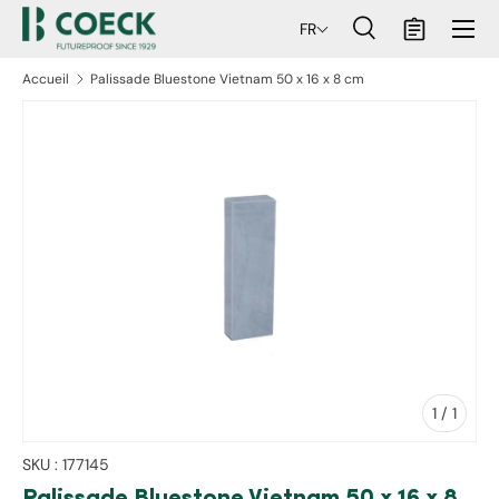
Menu
FR
ller au contenu
Recherche
Panier
Recherche
Rechercher
Accueil
Palissade Bluestone Vietnam 50 x 16 x 8 cm
aux informations produits
de
1
/
1
SKU :
177145
Palissade Bluestone Vietnam 50 x 16 x 8