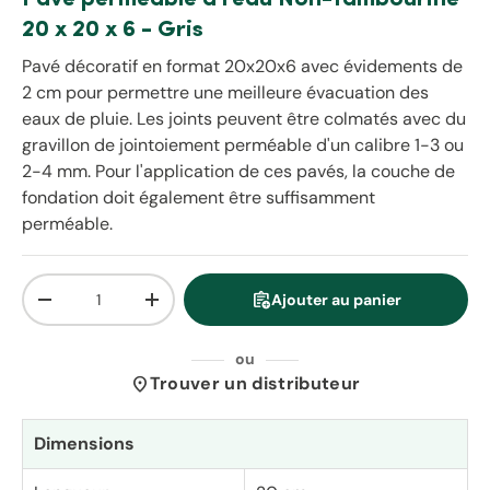
20 x 20 x 6 - Gris
Pavé décoratif en format 20x20x6 avec évidements de
2 cm pour permettre une meilleure évacuation des
eaux de pluie. Les joints peuvent être colmatés avec du
gravillon de jointoiement perméable d'un calibre 1-3 ou
2-4 mm. Pour l'application de ces pavés, la couche de
fondation doit également être suffisamment
perméable.
Qté
assignment_add
Ajouter au panier
Diminuer la quantité
Augmenter la quantité
ou
location_on
Trouver un distributeur
Dimensions