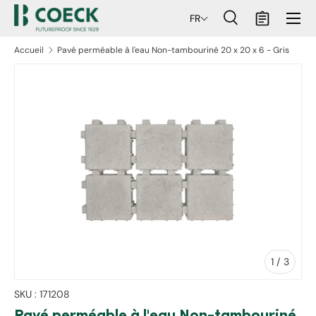
Menu
FR
ller au contenu
Recherche
Panier
Recherche
Rechercher
Accueil
Pavé perméable à l'eau Non-tambouriné 20 x 20 x 6 - Gris
aux informations produits
de
1
/
3
SKU :
171208
Pavé perméable à l'eau Non-tambouriné