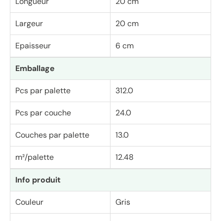
Longueur
20 cm
Largeur
20 cm
Epaisseur
6 cm
Emballage
Pcs par palette
312.0
Pcs par couche
24.0
Couches par palette
13.0
m²/palette
12.48
Info produit
Couleur
Gris