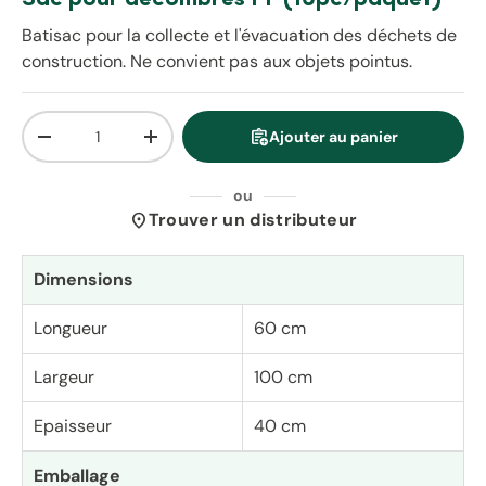
Batisac pour la collecte et l'évacuation des déchets de
construction. Ne convient pas aux objets pointus.
Qté
assignment_add
Ajouter au panier
Diminuer la quantité
Augmenter la quantité
ou
location_on
Trouver un distributeur
Dimensions
Longueur
60 cm
Largeur
100 cm
Epaisseur
40 cm
Emballage