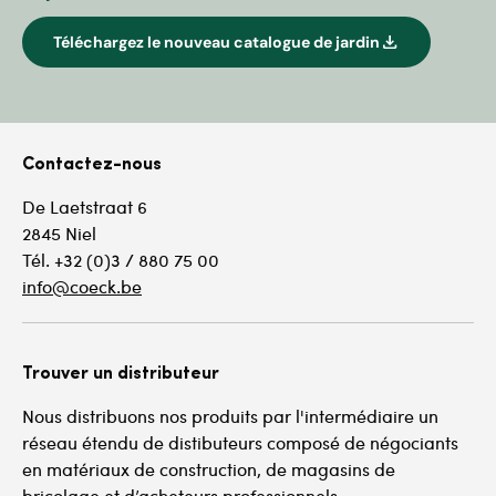
download
Téléchargez le nouveau catalogue de jardin
Contactez-nous
De Laetstraat 6
2845 Niel
Tél. +32 (0)3 / 880 75 00
info@coeck.be
Trouver un distributeur
Nous distribuons nos produits par l'intermédiaire un
réseau étendu de distibuteurs composé de négociants
en matériaux de construction, de magasins de
bricolage et d’acheteurs professionnels.