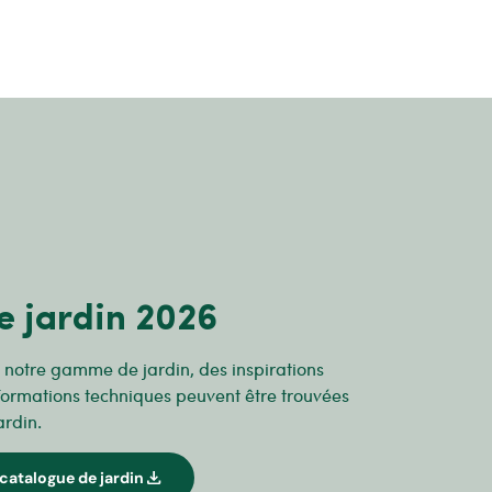
e jardin 2026
r notre gamme de jardin, des inspirations
formations techniques peuvent être trouvées
ardin.
download
catalogue de jardin