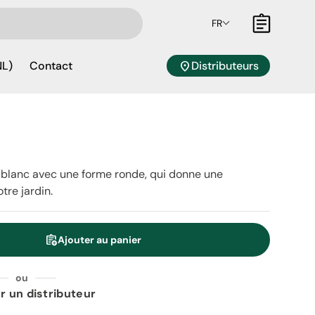
FR
Panier
location_on
Distributeurs
NL)
Contact
-blanc avec une forme ronde, qui donne une
tre jardin.
assignment_add
Ajouter au panier
é
ou
r un distributeur