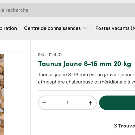
piration
Centre de connaissances
Postes vacants (
SKU :
112420
Taunus Jaune 8-16 mm 20 kg
Taunus jaune 8-16 mm est un gravier jaune
atmosphère chaleureuse et méridionale à vo
Qté
Diminuer la quantité
Augmenter la quantit
location_on
Trouve