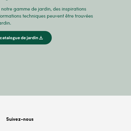
r notre gamme de jardin, des inspirations
formations techniques peuvent être trouvées
ardin.
download
catalogue de jardin
Suivez-nous