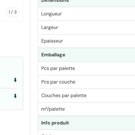
Dimensions
de
1
/
3
Longueur
Largeur
Epaisseur
lerie
la vue de galerie
Emballage
Pcs par palette
⬇️
Pcs par couche
Couches par palette
⬇️
m²/palette
Info produit