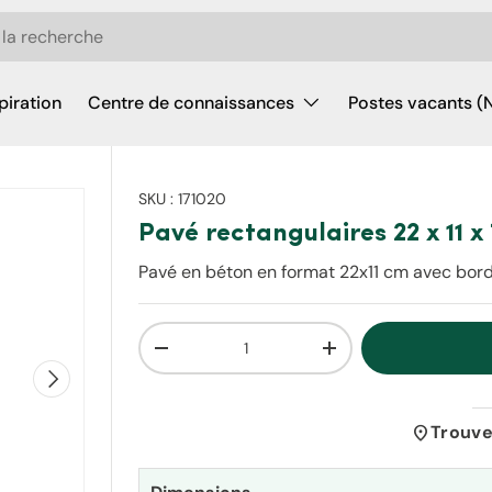
piration
Centre de connaissances
Postes vacants (
SKU :
171020
Pavé rectangulaires 22 x 11 x
Pavé en béton en format 22x11 cm avec bords
Qté
Diminuer la quantité
Augmenter la quantit
Suivant
location_on
Trouve