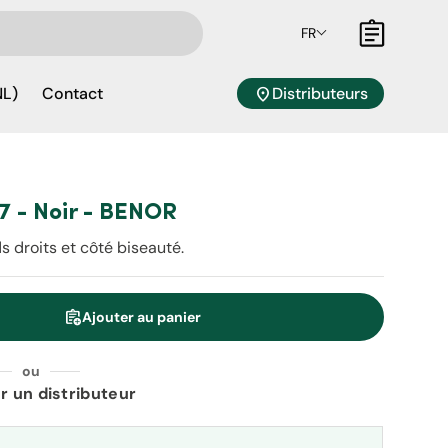
FR
Panier
location_on
Distributeurs
NL)
Contact
 7 - Noir - BENOR
 droits et côté biseauté.
assignment_add
Ajouter au panier
é
ou
r un distributeur