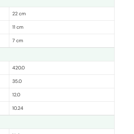
22 cm
11 cm
7 cm
420.0
35.0
12.0
10.24