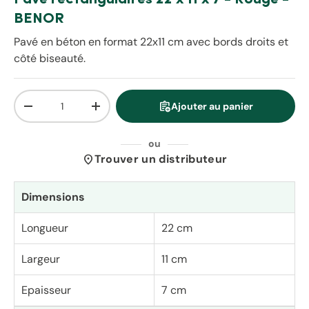
BENOR
Pavé en béton en format 22x11 cm avec bords droits et
côté biseauté.
Qté
assignment_add
Ajouter au panier
Diminuer la quantité
Augmenter la quantité
ou
location_on
Trouver un distributeur
Dimensions
Longueur
22 cm
Largeur
11 cm
Epaisseur
7 cm