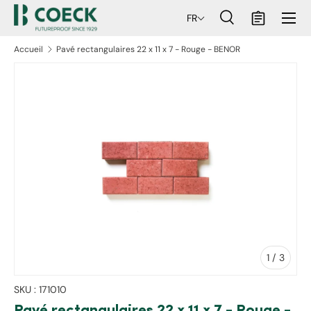
Menu
FR
ller au contenu
Recherche
Panier
Recherche
Rechercher
Accueil
Pavé rectangulaires 22 x 11 x 7 - Rouge - BENOR
aux informations produits
de
1
/
3
SKU :
171010
Pavé rectangulaires 22 x 11 x 7 - Rouge -