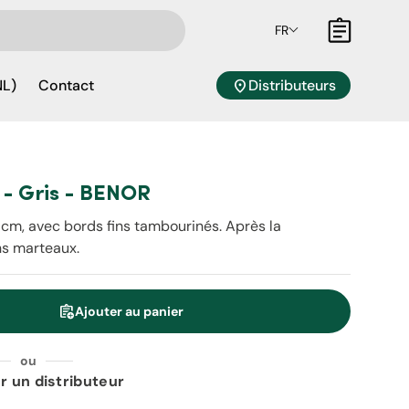
FR
Panier
location_on
Distributeurs
NL)
Contact
8 - Gris - BENOR
 cm, avec bords fins tambourinés. Après la
ins marteaux.
assignment_add
Ajouter au panier
é
ou
r un distributeur