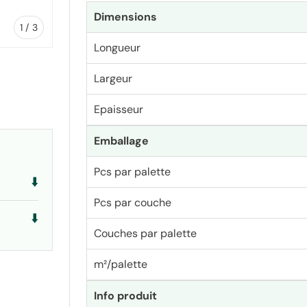
Dimensions
de
1
/
3
Longueur
Largeur
Epaisseur
lerie
la vue de galerie
Emballage
Pcs par palette
⬇️
Pcs par couche
⬇️
Couches par palette
m²/palette
Info produit