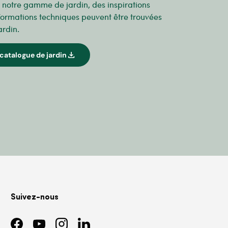
r notre gamme de jardin, des inspirations
formations techniques peuvent être trouvées
ardin.
download
catalogue de jardin
Suivez-nous