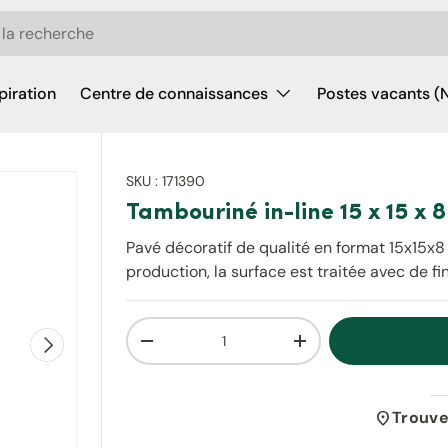
piration
Centre de connaissances
Postes vacants (
SKU :
171390
Tambouriné in-line 15 x 15 x 
Pavé décoratif de qualité en format 15x15x8
production, la surface est traitée avec de f
Qté
Suivant
Diminuer la quantité
Augmenter la quantit
location_on
Trouve