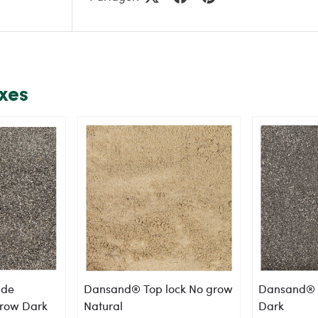
exes
 de
Dansand® Top lock No grow
Dansand® 
grow Dark
Natural
Dark