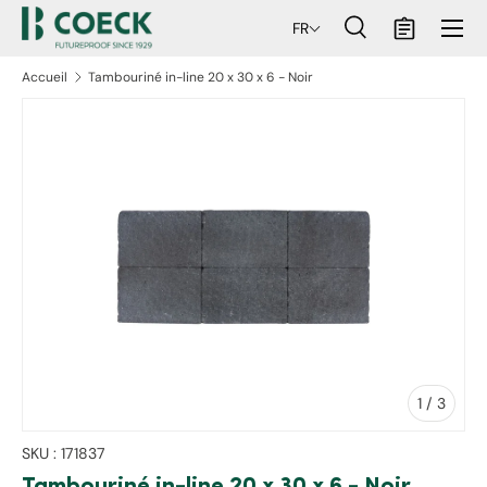
Menu
FR
ller au contenu
Recherche
Panier
Recherche
Rechercher
Accueil
Tambouriné in-line 20 x 30 x 6 - Noir
aux informations produits
de
1
/
3
SKU :
171837
Tambouriné in-line 20 x 30 x 6 - Noir