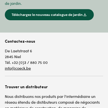
de jardin.
download
Téléchargez le nouveau catalogue de jardin
Contactez-nous
De Laetstraat 6
2845 Niel
Tél. +32 (0)3 / 880 75 00
info@coeck.be
Trouver un distributeur
Nous distribuons nos produits par l'intermédiaire un
réseau étendu de distibuteurs composé de négociants
en matériaux de construction, de magasins de