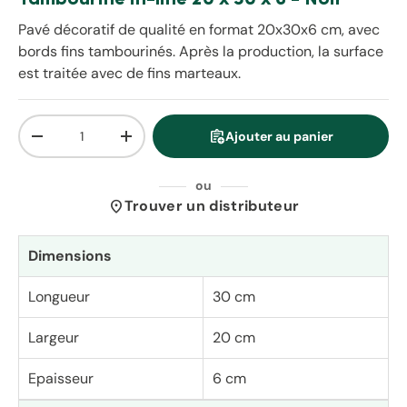
Pavé décoratif de qualité en format 20x30x6 cm, avec
bords fins tambourinés. Après la production, la surface
est traitée avec de fins marteaux.
Qté
assignment_add
Ajouter au panier
Diminuer la quantité
Augmenter la quantité
ou
location_on
Trouver un distributeur
Dimensions
Longueur
30 cm
Largeur
20 cm
Epaisseur
6 cm